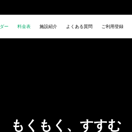
ダー
料金表
施設紹介
よくある質問
ご利用登録
も
く
も
く
、
す
す
む