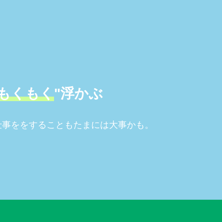
もくもく
"浮かぶ
仕事ををすることもたまには大事かも。